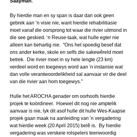
Saayman.
By hierdie man en sy span is daar dan ook geen
gebrek aan ‘n visie nie, want hierdie rehabilitiasie
moet vanaf die oorsprong tot waar die rivier uitmond in
die see geskied. ‘n Reuse-taak, wat hulle egter nie
alleen kan behartig nie. “Ons het spoedig besef dat
ons ander kerke, skole en selfs die sakewêreld moet
betrek. Die rivier moet in sy hele lengte (23 km)
verdeel word en toegewys word aan 'n instansie wat
dan volle verantwoordelikheid sal aanvaar vir die deel
van die rivier aan hom toegewys.”
Hulle het AROCHA genader om oorhoofs hierdie
projek te koördineer. Hoewel dit nog nie amptelik
aanvaar is nie, lyk dit asof hulle dit hulle Wes-Kaapse
projek gaan maak na aanleiding van 'n vergadering
wat hierdie week (20 April 2015) belê is. By hierdie
vergadering was verskeie rolspelers teenwoordig