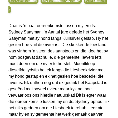
Eco-Congregation
Environmental-Advocasy
Faith-Leaders-
2
Daar is ‘n paar ooreenkomste tussen my en ds.
Sydney Saayman. ‘n Aantal jare gelede het Sydney
Saayman met sy hond langs Kuilsriver gestap. Hy het
gesien hoe vuil die rivier is. Die skokkende toestand
was vir hom ‘n steen des aanstoots en die idee het by
hom posgevat dat hulle, die gemeente, iewers iets
moet doen om die rivier te herstel. Moontlik op
dieselfde tydstip het ek langs die Liesbeekrivier met
my hond gestap en ek het gesien hoe besoedel die
rivier is. Ek onthou nog dat ek gedink het Kaapstad is
geseënd met soveel riviere maar kyk net hoe
verwaarloos ons hierdie natuurskat! Dit is egter waar
die ooreenkomste tussen my en ds. Sydney ophou. Ek
het niks gedoen om die Liesbeek te rehabiliteer nie
maar hy en sy gemeente het werk gemaak daarvan