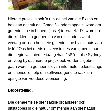
Hierdie projek is ook 'n uitvloeisel van die Ekspo en
bestaan daaruit dat Graad 3 kinders opgelei word om
groentetuine in houers (kaste) te kweek. Dit word op
die kerkterrein gedoen en van die kinders word
verwag om dan hulle eie groentetuine by die huis aan
te lê. “Ons het reeds ons eerste oes van groente aan
die begin van hierdie jaar gehad,” sê ‘n trotse Sydney
en voeg by dat hierdie projek ook verder uitgebrei
gaan word na gemeentes van informele nedersettings
om mense te help om selfversorgend te raak ten
opsigte van voedeselvoorsiening.
Blootstelling.
Die gemeente se diensaksie organiseer ook
uitstappies in die natuur om mense aan die natuur