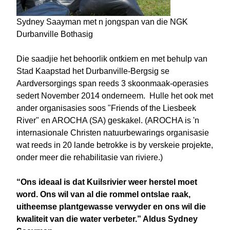
Sydney Saayman met n jongspan van die NGK
Durbanville Bothasig
Die saadjie het behoorlik ontkiem en met behulp van
Stad Kaapstad het Durbanville-Bergsig se
Aardversorgings span reeds 3 skoonmaak-operasies
sedert November 2014 onderneem. Hulle het ook met
ander organisasies soos "Friends of the Liesbeek
River" en AROCHA (SA) geskakel. (AROCHA is 'n
internasionale Christen natuurbewarings organisasie
wat reeds in 20 lande betrokke is by verskeie projekte,
onder meer die rehabilitasie van riviere.)
“Ons ideaal is dat Kuilsrivier weer herstel moet
word. Ons wil van al die rommel ontslae raak,
uitheemse plantgewasse verwyder en ons wil die
kwaliteit van die water verbeter.” Aldus Sydney