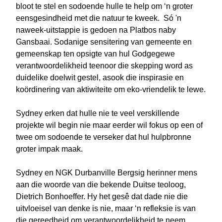
bloot te stel en sodoende hulle te help om ‘n groter
eensgesindheid met die natuur te kweek. Só 'n
naweek-uitstappie is gedoen na Platbos naby
Gansbaai. Sodanige sensitering van gemeente en
gemeenskap ten opsigte van hul Godgegewe
verantwoordelikheid teenoor die skepping word as
duidelike doelwit gestel, asook die inspirasie en
koördinering van aktiwiteite om eko-vriendelik te lewe.
Sydney erken dat hulle nie te veel verskillende
projekte wil begin nie maar eerder wil fokus op een of
twee om sodoende te verseker dat hul hulpbronne
groter impak maak.
Sydney en NGK Durbanville Bergsig herinner mens
aan die woorde van die bekende Duitse teoloog,
Dietrich Bonhoeffer. Hy het gesê dat dade nie die
uitvloeisel van denke is nie, maar ‘n refleksie is van
die gereedheid om verantwoordelikheid te neem.